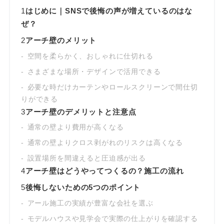
1
はじめに｜SNSで後悔の声が増えているのはな
ぜ？
2
アーチ壁のメリット
空間を柔らかく、おしゃれに仕切れる
さまざまな場所・デザインで活用できる
必要な時だけカーテンやロールスクリーンで間仕切
りができる
3
アーチ壁のデメリットと注意点
通常の壁より費用が高くなる
通常の壁よりクロス剥がれのリスクは高くなる
設置場所を間違えると圧迫感が出る
4
アーチ壁はどうやってつくるの？施工の流れ
5
後悔しないための5つのポイント
アール施工の実績が豊富な会社を選ぶ
モデルハウスや見学会で実際の仕上がりを確認する