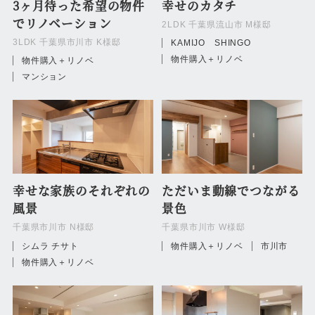
3ヶ月待った希望の物件
幸せのカタチ
でリノベーション
2LDK 千葉県流山市 M様邸
3LDK 千葉県市川市 K様邸
KAMIJO SHINGO
物件購入＋リノベ
物件購入＋リノベ
マンション
幸せな家族のそれぞれの
ただいま動線でつながる
風景
景色
千葉県市川市 N様邸
千葉県市川市 W様邸
シムラ チサト
物件購入＋リノベ
市川市
物件購入＋リノベ