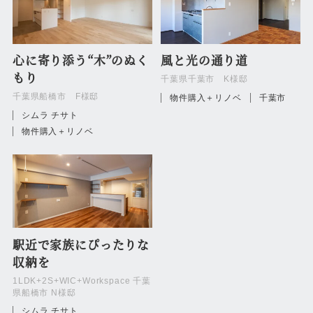
心に寄り添う“木”のぬく
風と光の通り道
もり
千葉県千葉市 K様邸
千葉県船橋市 F様邸
物件購入＋リノベ
千葉市
シムラ チサト
物件購入＋リノベ
駅近で家族にぴったりな
収納を
1LDK+2S+WIC+Workspace 千葉
県船橋市 N様邸
シムラ チサト