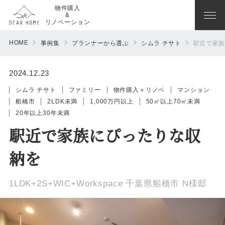
物件購入
&
リノベーション
HOME
事例集
プランナーから選ぶ
シムラ チサト
駅近で家族
2024.12.23
シムラ チサト
ファミリー
物件購入＋リノベ
マンション
船橋市
2LDK未満
1,000万円以上
50㎡以上70㎡未満
20年以上30年未満
駅近で家族にぴったりな収
納を
1LDK+2S+WIC+Workspace 千葉県船橋市 N様邸