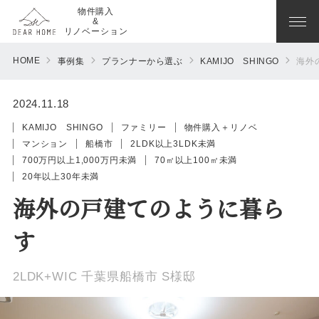
物件購入
&
リノベーション
HOME
事例集
プランナーから選ぶ
KAMIJO SHINGO
海外
2024.11.18
KAMIJO SHINGO
ファミリー
物件購入＋リノベ
マンション
船橋市
2LDK以上3LDK未満
700万円以上1,000万円未満
70㎡以上100㎡未満
20年以上30年未満
海外の戸建てのように暮ら
す
2LDK+WIC 千葉県船橋市 S様邸