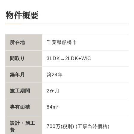
物件概要
所在地
千葉県船橋市
間取り
3LDK→2LDK+WIC
築年月
築24年
施工期間
2か月
専有面積
84m²
設計・施工
700万(税別) (工事当時価格)
費