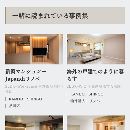
一緒に読まれている事例集
新築マンション＋
海外の戸建てのように暮
Japandiリノベ
らす
2LDK+Workspace 東京都品川区 I
2LDK+WIC 千葉県船橋市 S様邸
様邸
KAMIJO SHINGO
KAMIJO SHINGO
物件購入＋リノベ
品川区