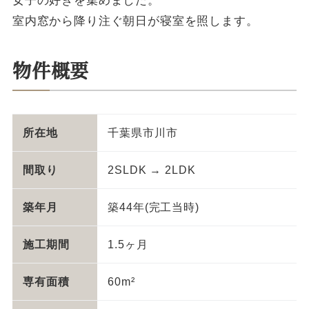
女子の好きを集めました。
室内窓から降り注ぐ朝日が寝室を照します。
物件概要
所在地
千葉県市川市
間取り
2SLDK → 2LDK
築年月
築44年(完工当時)
施工期間
1.5ヶ月
専有面積
60m²