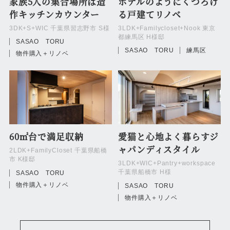
家族5人の集合場所は造
ホテルのようにくつろげ
作キッチンカウンター
る戸建てリノベ
3DK+S+WIC 千葉県習志野市 S様
3LDK+Familycloset+Nook 東京
都練馬区 H様邸
SASAO TORU
SASAO TORU
練馬区
物件購入＋リノベ
60㎡台で満足収納
愛猫と心地よく暮らすジ
ャパンディスタイル
2LDK+FamilyCloset 千葉県船橋
市 K様邸
3LDK+WIC+Pantry+workspace
千葉県船橋市 H様
SASAO TORU
物件購入＋リノベ
SASAO TORU
物件購入＋リノベ